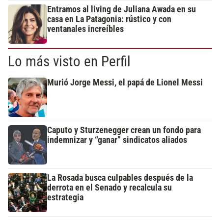
Entramos al living de Juliana Awada en su
casa en La Patagonia: rústico y con
ventanales increíbles
Lo más visto en Perfil
Murió Jorge Messi, el papá de Lionel Messi
Caputo y Sturzenegger crean un fondo para
indemnizar y “ganar” sindicatos aliados
La Rosada busca culpables después de la
derrota en el Senado y recalcula su
estrategia