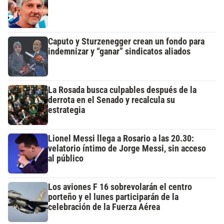
Caputo y Sturzenegger crean un fondo para
indemnizar y “ganar” sindicatos aliados
La Rosada busca culpables después de la
derrota en el Senado y recalcula su
estrategia
Lionel Messi llega a Rosario a las 20.30:
velatorio íntimo de Jorge Messi, sin acceso
al público
Los aviones F 16 sobrevolarán el centro
porteño y el lunes participarán de la
celebración de la Fuerza Aérea