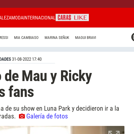
ALEZA
MODA
INTERNACIONAL
CARAS MIAMI
MESSI
MIA CAMBIASO
MARINA SEÑUK
MAGUI BRAVI
CARAS BRASIL
CARAS URUGUAY
DADES
31-08-2022 17:40
o de Mau y Ricky
s fans
 de su show en Luna Park y decidieron ir a la
tradas.
Galería de fotos