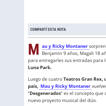
COMPARTÍ ESTA NOTA
M
au y Ricky Montaner
sorpren
Benjamin 9 años, Magali 18 añ
para entregarles sus entradas para 
Luna Park.
Luego de cuatro
Teatros Gran Rex, u
país,
Mau y Ricky Montaner
vuelve
“
Desgenerados
” es el concepto que 
nuevo proyecto musical del dúo.