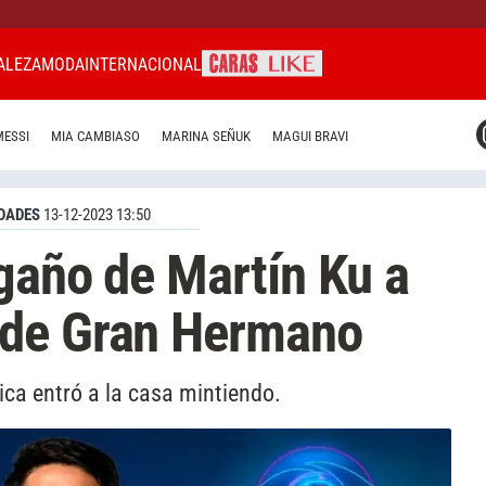
ALEZA
MODA
INTERNACIONAL
CARAS MIAMI
MESSI
MIA CAMBIASO
MARINA SEÑUK
MAGUI BRAVI
CARAS BRASIL
CARAS URUGUAY
DADES
13-12-2023 13:50
gaño de Martín Ku a
 de Gran Hermano
ica entró a la casa mintiendo.