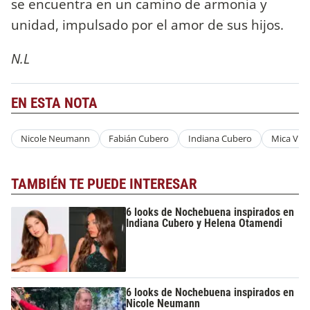
se encuentra en un camino de armonía y
unidad, impulsado por el amor de sus hijos.
N.L
EN ESTA NOTA
Nicole Neumann
Fabián Cubero
Indiana Cubero
Mica Vici
TAMBIÉN TE PUEDE INTERESAR
6 looks de Nochebuena inspirados en
Indiana Cubero y Helena Otamendi
6 looks de Nochebuena inspirados en
Nicole Neumann