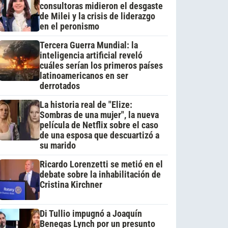
consultoras midieron el desgaste
de Milei y la crisis de liderazgo
en el peronismo
Tercera Guerra Mundial: la
inteligencia artificial reveló
cuáles serían los primeros países
latinoamericanos en ser
derrotados
La historia real de "Elize:
Sombras de una mujer", la nueva
película de Netflix sobre el caso
de una esposa que descuartizó a
su marido
Ricardo Lorenzetti se metió en el
debate sobre la inhabilitación de
Cristina Kirchner
Di Tullio impugnó a Joaquín
Benegas Lynch por un presunto