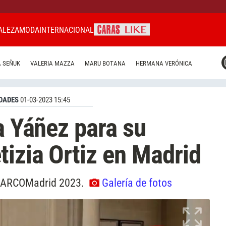
ALEZA
MODA
INTERNACIONAL
CARAS MIAMI
 SEÑUK
VALERIA MAZZA
MARU BOTANA
HERMANA VERÓNICA
CARAS BRASIL
CARAS URUGUAY
DADES
01-03-2023 15:45
a Yáñez para su
tizia Ortiz en Madrid
ia ARCOMadrid 2023.
Galería de fotos