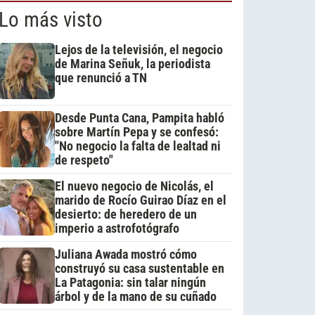
Lo más visto
Lejos de la televisión, el negocio
de Marina Señuk, la periodista
que renunció a TN
Desde Punta Cana, Pampita habló
sobre Martín Pepa y se confesó:
"No negocio la falta de lealtad ni
de respeto"
El nuevo negocio de Nicolás, el
marido de Rocío Guirao Díaz en el
desierto: de heredero de un
imperio a astrofotógrafo
Juliana Awada mostró cómo
construyó su casa sustentable en
La Patagonia: sin talar ningún
árbol y de la mano de su cuñado