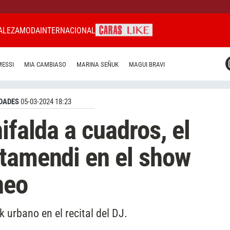
ALEZA
MODA
INTERNACIONAL
CARAS MIAMI
MESSI
MIA CAMBIASO
MARINA SEÑUK
MAGUI BRAVI
CARAS BRASIL
CARAS URUGUAY
DADES
05-03-2024 18:23
ifalda a cuadros, el
tamendi en el show
neo
 urbano en el recital del DJ.