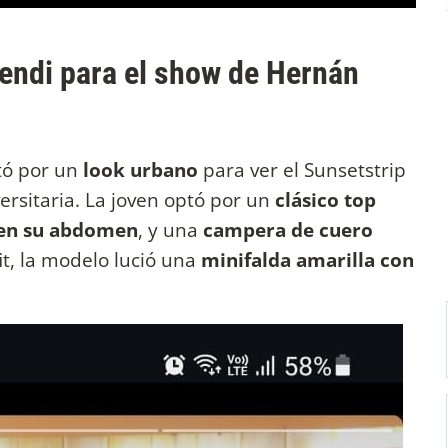
mendi para el show de Hernán
tó por un
look urbano
para ver el Sunsetstrip
rsitaria. La joven optó por un
clásico top
n en su abdomen
, y una
campera de cuero
it, la modelo lució una
minifalda amarilla con