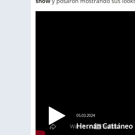
show
y posaron mostrando sus looks