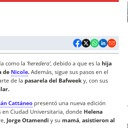
a como la
‘heredera’
, debido a que es la
hija
a de
Nicole
.
Además, sigue sus pasos en el
arte de la
pasarela del Bafweek
y, con sus
lar.
án Cattáneo
presentó una nueva edición
 en Ciudad Universitaria, donde
Helena
re,
Jorge Otamendi
y su
mamá
,
asistieron al