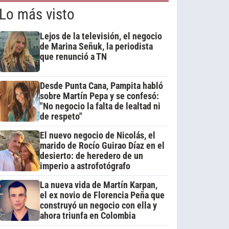
Lo más visto
Lejos de la televisión, el negocio
de Marina Señuk, la periodista
que renunció a TN
Desde Punta Cana, Pampita habló
sobre Martín Pepa y se confesó:
"No negocio la falta de lealtad ni
de respeto"
El nuevo negocio de Nicolás, el
marido de Rocío Guirao Díaz en el
desierto: de heredero de un
imperio a astrofotógrafo
La nueva vida de Martín Karpan,
el ex novio de Florencia Peña que
construyó un negocio con ella y
ahora triunfa en Colombia