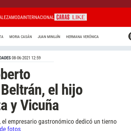
ALEZA
MODA
INTERNACIONAL
CARAS MIAMI
TA
MORIA CASÁN
JUAN MINUJÍN
HERMANA VERÓNICA
CARAS BRASIL
CARAS URUGUAY
DADES
08-06-2021 12:59
berto
Beltrán, el hijo
a y Vicuña
, el empresario gastronómico dedicó un tierno
 de fotos