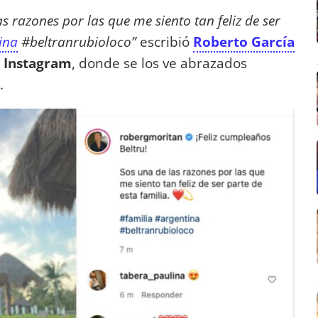
s razones por las que me siento tan feliz de ser
ina
#beltranrubioloco”
escribió
Roberto García
n
Instagram
, donde se los ve abrazados
a.