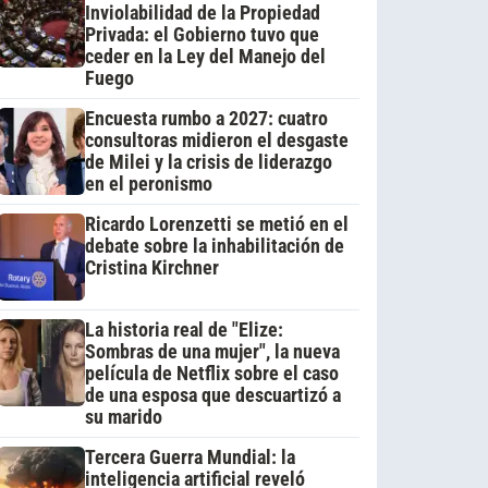
Inviolabilidad de la Propiedad
Privada: el Gobierno tuvo que
ceder en la Ley del Manejo del
Fuego
Encuesta rumbo a 2027: cuatro
consultoras midieron el desgaste
de Milei y la crisis de liderazgo
en el peronismo
Ricardo Lorenzetti se metió en el
debate sobre la inhabilitación de
Cristina Kirchner
La historia real de "Elize:
Sombras de una mujer", la nueva
película de Netflix sobre el caso
de una esposa que descuartizó a
su marido
Tercera Guerra Mundial: la
inteligencia artificial reveló