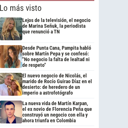
Lo más visto
Lejos de la televisión, el negocio
de Marina Señuk, la periodista
que renunció a TN
Desde Punta Cana, Pampita habló
sobre Martín Pepa y se confesó:
"No negocio la falta de lealtad ni
de respeto"
El nuevo negocio de Nicolás, el
marido de Rocío Guirao Díaz en el
desierto: de heredero de un
imperio a astrofotógrafo
La nueva vida de Martín Karpan,
el ex novio de Florencia Peña que
construyó un negocio con ella y
ahora triunfa en Colombia