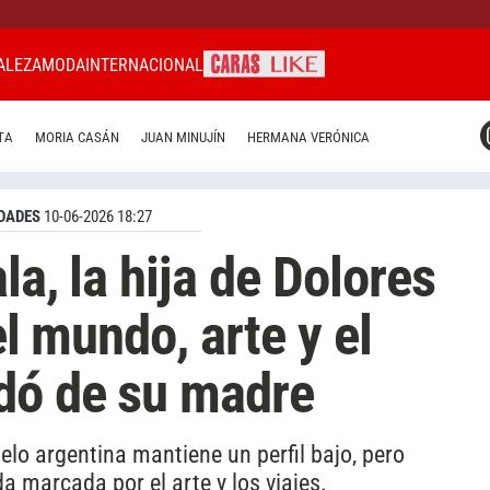
ALEZA
MODA
INTERNACIONAL
CARAS MIAMI
TA
MORIA CASÁN
JUAN MINUJÍN
HERMANA VERÓNICA
CARAS BRASIL
CARAS URUGUAY
DADES
10-06-2026 18:27
la, la hija de Dolores
el mundo, arte y el
dó de su madre
lo argentina mantiene un perfil bajo, pero
 marcada por el arte y los viajes.