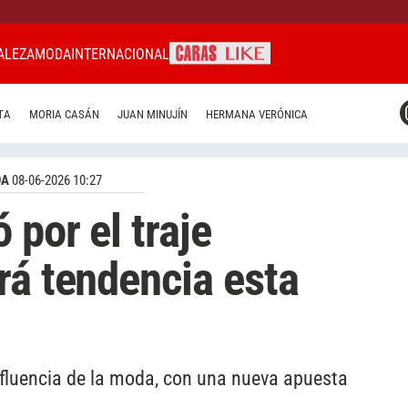
ALEZA
MODA
INTERNACIONAL
CARAS MIAMI
TA
MORIA CASÁN
JUAN MINUJÍN
HERMANA VERÓNICA
CARAS BRASIL
CARAS URUGUAY
DA
08-06-2026 10:27
 por el traje
rá tendencia esta
nfluencia de la moda, con una nueva apuesta