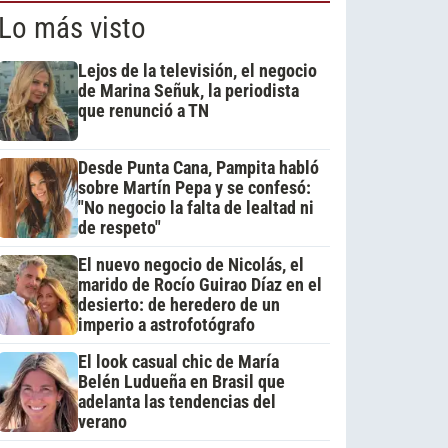
Lo más visto
Lejos de la televisión, el negocio
de Marina Señuk, la periodista
que renunció a TN
Desde Punta Cana, Pampita habló
sobre Martín Pepa y se confesó:
"No negocio la falta de lealtad ni
de respeto"
El nuevo negocio de Nicolás, el
marido de Rocío Guirao Díaz en el
desierto: de heredero de un
imperio a astrofotógrafo
El look casual chic de María
Belén Ludueña en Brasil que
adelanta las tendencias del
verano