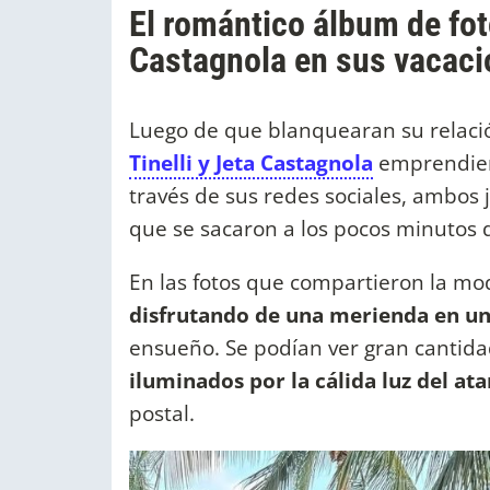
El romántico álbum de foto
Castagnola en sus vacac
Luego de que blanquearan su relaci
Tinelli y Jeta Castagnola
emprendie
través de sus redes sociales, ambos
que se sacaron a los pocos minutos 
En las fotos que compartieron la mod
disfrutando de una merienda en un
ensueño. Se podían ver gran cantida
iluminados por la cálida luz del at
postal.