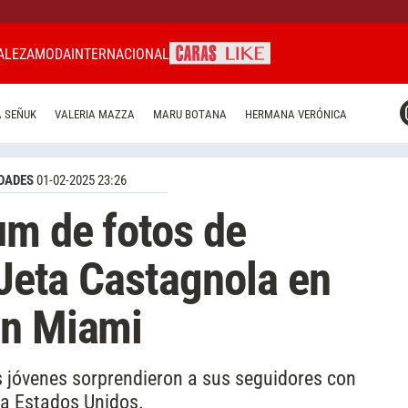
ALEZA
MODA
INTERNACIONAL
CARAS MIAMI
 SEÑUK
VALERIA MAZZA
MARU BOTANA
HERMANA VERÓNICA
CARAS BRASIL
CARAS URUGUAY
DADES
01-02-2025 23:26
um de fotos de
 Jeta Castagnola en
en Miami
s jóvenes sorprendieron a sus seguidores con
 a Estados Unidos.