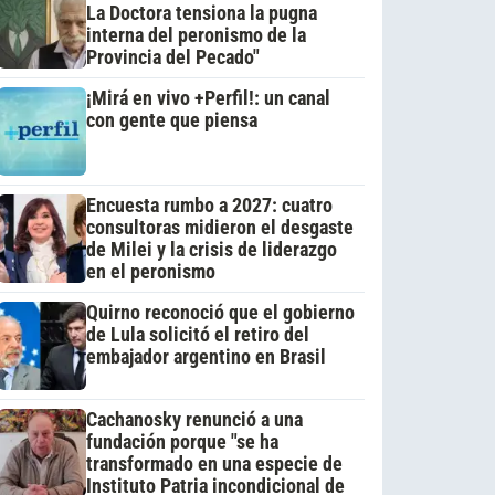
La Doctora tensiona la pugna
interna del peronismo de la
Provincia del Pecado"
¡Mirá en vivo +Perfil!: un canal
con gente que piensa
Encuesta rumbo a 2027: cuatro
consultoras midieron el desgaste
de Milei y la crisis de liderazgo
en el peronismo
Quirno reconoció que el gobierno
de Lula solicitó el retiro del
embajador argentino en Brasil
Cachanosky renunció a una
fundación porque "se ha
transformado en una especie de
Instituto Patria incondicional de