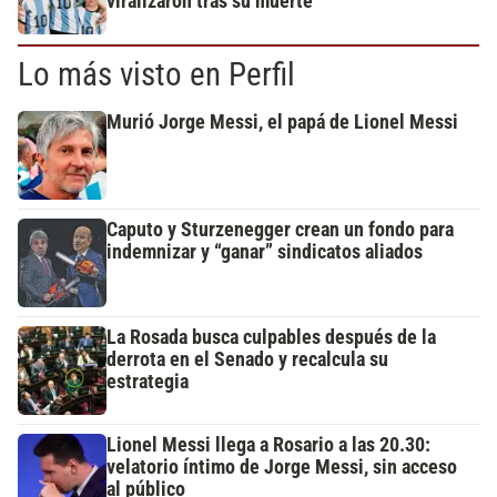
viralizaron tras su muerte
Lo más visto en Perfil
Murió Jorge Messi, el papá de Lionel Messi
Caputo y Sturzenegger crean un fondo para
indemnizar y “ganar” sindicatos aliados
La Rosada busca culpables después de la
derrota en el Senado y recalcula su
estrategia
Lionel Messi llega a Rosario a las 20.30:
velatorio íntimo de Jorge Messi, sin acceso
al público