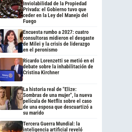
Inviolabilidad de la Propiedad
Privada: el Gobierno tuvo que
ceder en la Ley del Manejo del
Fuego
Encuesta rumbo a 2027: cuatro
consultoras midieron el desgaste
de Milei y la crisis de liderazgo
en el peronismo
Ricardo Lorenzetti se metió en el
debate sobre la inhabilitación de
Cristina Kirchner
La historia real de "Elize:
Sombras de una mujer", la nueva
película de Netflix sobre el caso
de una esposa que descuartizó a
su marido
Tercera Guerra Mundial: la
inteligencia artificial reveló