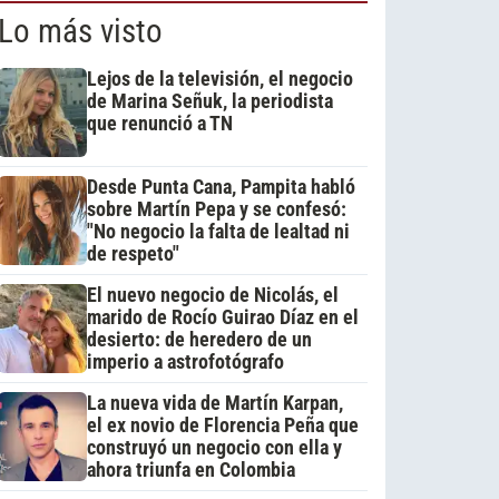
Lo más visto
Lejos de la televisión, el negocio
de Marina Señuk, la periodista
que renunció a TN
Desde Punta Cana, Pampita habló
sobre Martín Pepa y se confesó:
"No negocio la falta de lealtad ni
de respeto"
El nuevo negocio de Nicolás, el
marido de Rocío Guirao Díaz en el
desierto: de heredero de un
imperio a astrofotógrafo
La nueva vida de Martín Karpan,
el ex novio de Florencia Peña que
construyó un negocio con ella y
ahora triunfa en Colombia