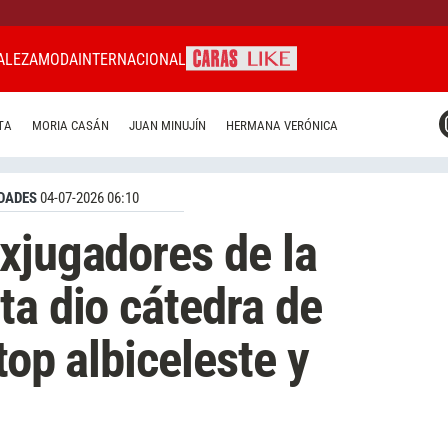
ALEZA
MODA
INTERNACIONAL
CARAS MIAMI
TA
MORIA CASÁN
JUAN MINUJÍN
HERMANA VERÓNICA
CARAS BRASIL
CARAS URUGUAY
DADES
04-07-2026 06:10
xjugadores de la
ta dio cátedra de
top albiceleste y