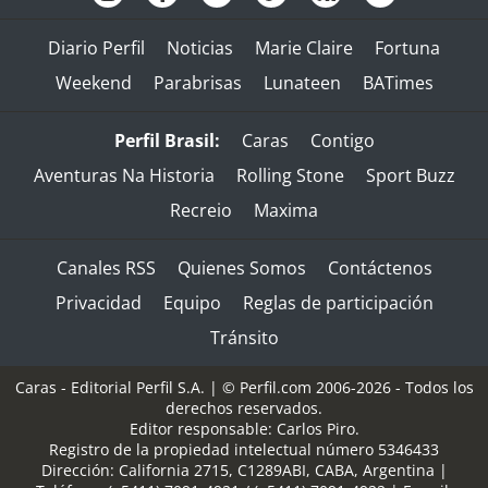
Diario Perfil
Noticias
Marie Claire
Fortuna
Weekend
Parabrisas
Lunateen
BATimes
Perfil Brasil:
Caras
Contigo
Aventuras Na Historia
Rolling Stone
Sport Buzz
Recreio
Maxima
Canales RSS
Quienes Somos
Contáctenos
Privacidad
Equipo
Reglas de participación
Tránsito
Caras - Editorial Perfil S.A.
| © Perfil.com 2006-2026 - Todos los
derechos reservados.
Editor responsable: Carlos Piro.
Registro de la propiedad intelectual número 5346433
Dirección:
California 2715
,
C1289ABI
,
CABA, Argentina
|