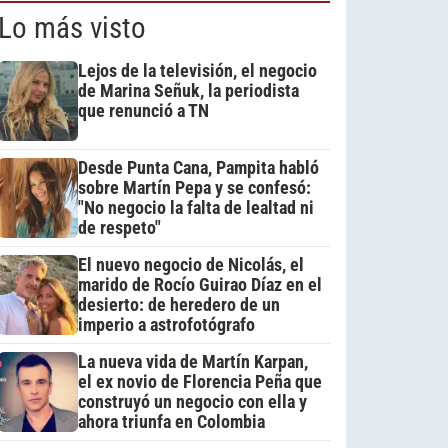
Lo más visto
Lejos de la televisión, el negocio
de Marina Señuk, la periodista
que renunció a TN
Desde Punta Cana, Pampita habló
sobre Martín Pepa y se confesó:
"No negocio la falta de lealtad ni
de respeto"
El nuevo negocio de Nicolás, el
marido de Rocío Guirao Díaz en el
desierto: de heredero de un
imperio a astrofotógrafo
La nueva vida de Martín Karpan,
el ex novio de Florencia Peña que
construyó un negocio con ella y
ahora triunfa en Colombia