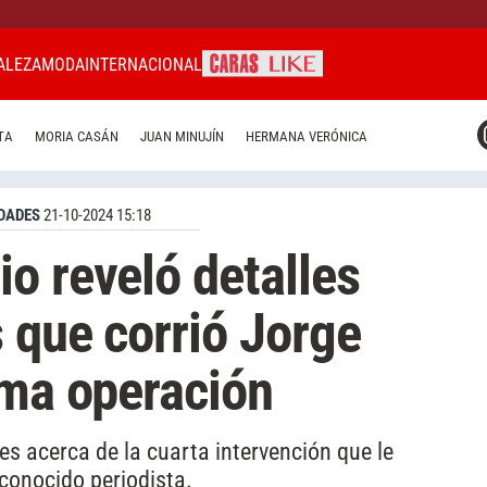
ALEZA
MODA
INTERNACIONAL
CARAS MIAMI
TA
MORIA CASÁN
JUAN MINUJÍN
HERMANA VERÓNICA
CARAS BRASIL
CARAS URUGUAY
DADES
21-10-2024 15:18
o reveló detalles
s que corrió Jorge
ima operación
s acerca de la cuarta intervención que le
conocido periodista.