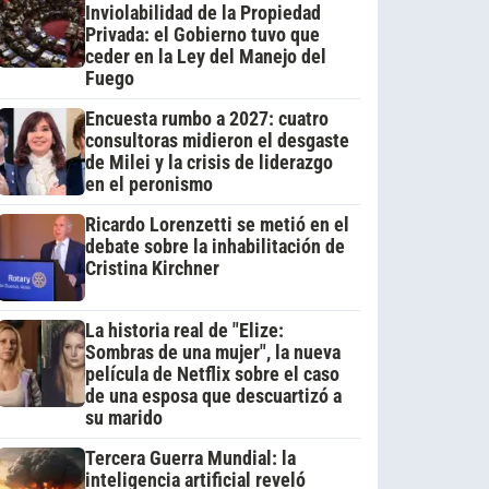
Inviolabilidad de la Propiedad
Privada: el Gobierno tuvo que
ceder en la Ley del Manejo del
Fuego
Encuesta rumbo a 2027: cuatro
consultoras midieron el desgaste
de Milei y la crisis de liderazgo
en el peronismo
Ricardo Lorenzetti se metió en el
debate sobre la inhabilitación de
Cristina Kirchner
La historia real de "Elize:
Sombras de una mujer", la nueva
película de Netflix sobre el caso
de una esposa que descuartizó a
su marido
Tercera Guerra Mundial: la
inteligencia artificial reveló