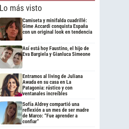
Lo más visto
Camiseta y minifalda cuadrillé:
Gime Accardi conquista España
con un original look en tendencia
Así está hoy Faustino, el hijo de
Eva Bargiela y Gianluca Simeone
Entramos al living de Juliana
Awada en su casa en La
Patagonia: rústico y con
ventanales increíbles
Sofía Aldrey compartió una
reflexión a un mes de ser madre
de Marco: “Fue aprender a
confiar”