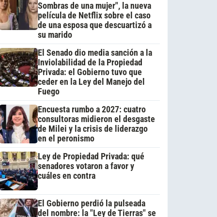
Sombras de una mujer", la nueva
película de Netflix sobre el caso
de una esposa que descuartizó a
su marido
El Senado dio media sanción a la
Inviolabilidad de la Propiedad
Privada: el Gobierno tuvo que
ceder en la Ley del Manejo del
Fuego
Encuesta rumbo a 2027: cuatro
consultoras midieron el desgaste
de Milei y la crisis de liderazgo
en el peronismo
Ley de Propiedad Privada: qué
senadores votaron a favor y
cuáles en contra
El Gobierno perdió la pulseada
del nombre: la "Ley de Tierras" se