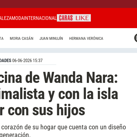
ALEZA
MODA
INTERNACIONAL
CARAS MIAMI
TA
MORIA CASÁN
JUAN MINUJÍN
HERMANA VERÓNICA
CARAS BRASIL
CARAS URUGUAY
DADES
06-06-2026 15:37
cina de Wanda Nara:
malista y con la isla
r con sus hijos
l corazón de su hogar que cuenta con un diseño
 generación.