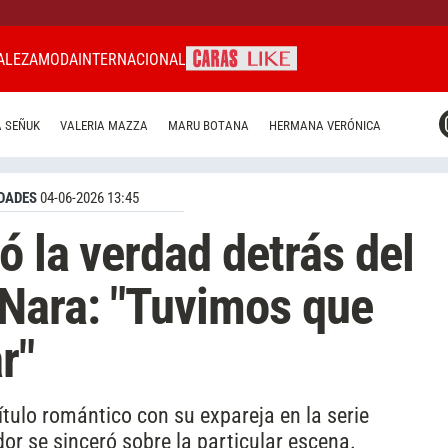
ALEZA
MODA
INTERNACIONAL
CARAS MIAMI
 SEÑUK
VALERIA MAZZA
MARU BOTANA
HERMANA VERÓNICA
CARAS BRASIL
CARAS URUGUAY
DADES
04-06-2026 13:45
ó la verdad detrás del
Nara: "Tuvimos que
r"
tulo romántico con su expareja en la serie
or se sinceró sobre la particular escena.