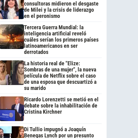
consultoras midieron el desgaste
de Milei y la crisis de liderazgo
en el peronismo
Tercera Guerra Mundial: la
inteligencia artificial reveló
cuáles serían los primeros países
latinoamericanos en ser
derrotados
La historia real de "Elize:
Sombras de una mujer", la nueva
película de Netflix sobre el caso
de una esposa que descuartizó a
su marido
Ricardo Lorenzetti se metió en el
debate sobre la inhabilitación de
Cristina Kirchner
Di Tullio impugnó a Joaquín
Benegas Lynch por un presunto