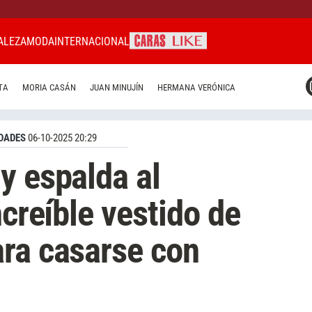
ALEZA
MODA
INTERNACIONAL
CARAS MIAMI
TA
MORIA CASÁN
JUAN MINUJÍN
HERMANA VERÓNICA
CARAS BRASIL
CARAS URUGUAY
DADES
06-10-2025 20:29
y espalda al
ncreíble vestido de
ra casarse con