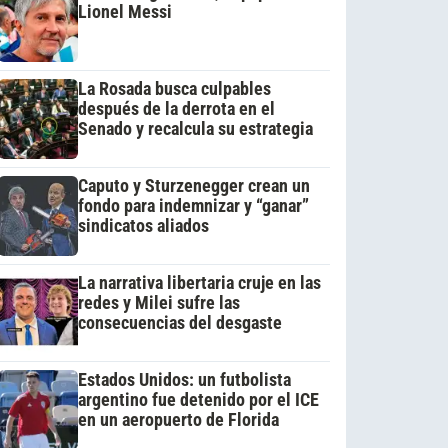
Lionel Messi
La Rosada busca culpables
después de la derrota en el
Senado y recalcula su estrategia
Caputo y Sturzenegger crean un
fondo para indemnizar y “ganar”
sindicatos aliados
La narrativa libertaria cruje en las
redes y Milei sufre las
consecuencias del desgaste
Estados Unidos: un futbolista
argentino fue detenido por el ICE
en un aeropuerto de Florida