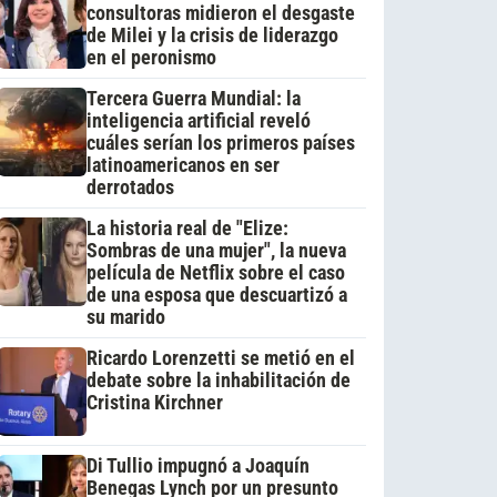
consultoras midieron el desgaste
de Milei y la crisis de liderazgo
en el peronismo
Tercera Guerra Mundial: la
inteligencia artificial reveló
cuáles serían los primeros países
latinoamericanos en ser
derrotados
La historia real de "Elize:
Sombras de una mujer", la nueva
película de Netflix sobre el caso
de una esposa que descuartizó a
su marido
Ricardo Lorenzetti se metió en el
debate sobre la inhabilitación de
Cristina Kirchner
Di Tullio impugnó a Joaquín
Benegas Lynch por un presunto