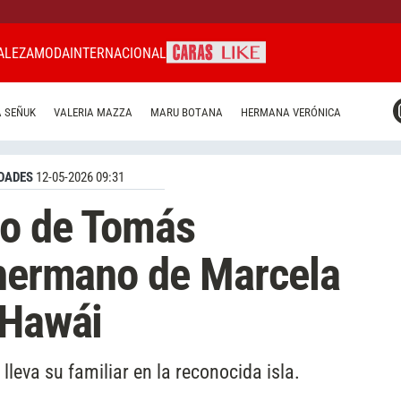
ALEZA
MODA
INTERNACIONAL
CARAS MIAMI
 SEÑUK
VALERIA MAZZA
MARU BOTANA
HERMANA VERÓNICA
CARAS BRASIL
CARAS URUGUAY
DADES
12-05-2026 09:31
io de Tomás
 hermano de Marcela
 Hawái
 lleva su familiar en la reconocida isla.