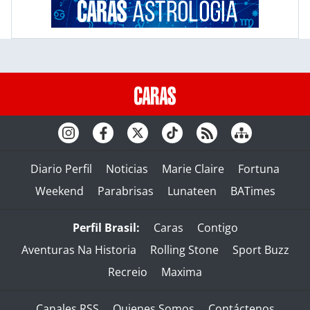
Diario Perfil
Noticias
Marie Claire
Fortuna
Weekend
Parabrisas
Lunateen
BATimes
Perfil Brasil:
Caras
Contigo
Aventuras Na Historia
Rolling Stone
Sport Buzz
Recreio
Maxima
Canales RSS
Quienes Somos
Contáctenos