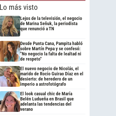
Lo más visto
Lejos de la televisión, el negocio
de Marina Señuk, la periodista
que renunció a TN
Desde Punta Cana, Pampita habló
sobre Martín Pepa y se confesó:
"No negocio la falta de lealtad ni
de respeto"
El nuevo negocio de Nicolás, el
marido de Rocío Guirao Díaz en el
desierto: de heredero de un
imperio a astrofotógrafo
El look casual chic de María
Belén Ludueña en Brasil que
adelanta las tendencias del
verano