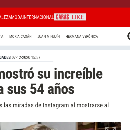
ALEZA
MODA
INTERNACIONAL
CARAS MIAMI
TA
MORIA CASÁN
JUAN MINUJÍN
HERMANA VERÓNICA
CARAS BRASIL
CARAS URUGUAY
DADES
07-12-2020 15:57
mostró su increíble
 a sus 54 años
as las miradas de Instagram al mostrarse al