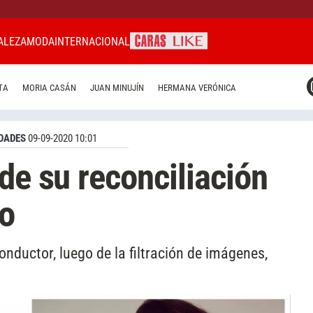
ALEZA
MODA
INTERNACIONAL
CARAS MIAMI
TA
MORIA CASÁN
JUAN MINUJÍN
HERMANA VERÓNICA
CARAS BRASIL
CARAS URUGUAY
DADES
09-09-2020 10:01
de su reconciliación
o
conductor, luego de la filtración de imágenes,