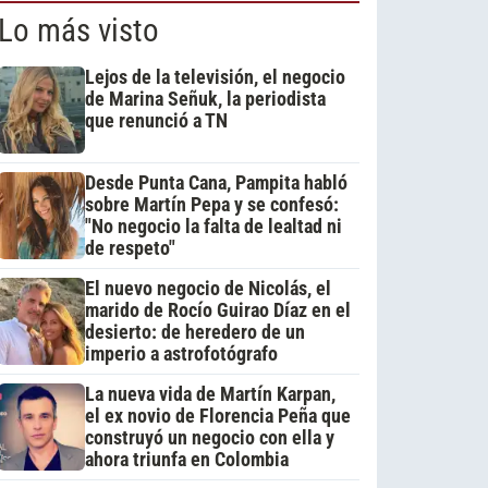
Lo más visto
Lejos de la televisión, el negocio
de Marina Señuk, la periodista
que renunció a TN
Desde Punta Cana, Pampita habló
sobre Martín Pepa y se confesó:
"No negocio la falta de lealtad ni
de respeto"
El nuevo negocio de Nicolás, el
marido de Rocío Guirao Díaz en el
desierto: de heredero de un
imperio a astrofotógrafo
La nueva vida de Martín Karpan,
el ex novio de Florencia Peña que
construyó un negocio con ella y
ahora triunfa en Colombia