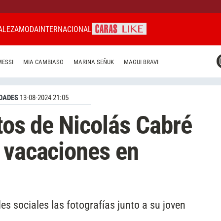
ALEZA
MODA
INTERNACIONAL
CARAS MIAMI
MESSI
MIA CAMBIASO
MARINA SEÑUK
MAGUI BRAVI
CARAS BRASIL
CARAS URUGUAY
DADES
13-08-2024 21:05
otos de Nicolás Cabré
 vacaciones en
es sociales las fotografías junto a su joven