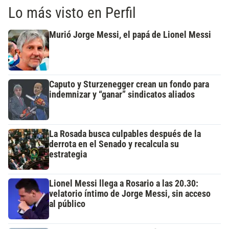
Lo más visto en Perfil
Murió Jorge Messi, el papá de Lionel Messi
Caputo y Sturzenegger crean un fondo para
indemnizar y “ganar” sindicatos aliados
La Rosada busca culpables después de la
derrota en el Senado y recalcula su
estrategia
Lionel Messi llega a Rosario a las 20.30:
velatorio íntimo de Jorge Messi, sin acceso
al público