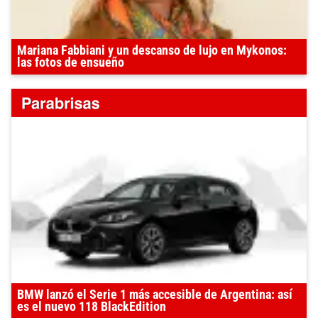
Mariana Fabbiani y un descanso de lujo en Mykonos:
las fotos de ensueño
BMW lanzó el Serie 1 más accesible de Argentina: así
es el nuevo 118 BlackEdition