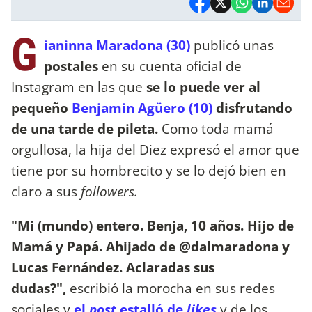
G
ianinna Maradona (30)
publicó unas
postales
en su cuenta oficial de
Instagram en las que
se lo puede ver al
pequeño
Benjamin Agüero (10)
disfrutando
de una tarde de pileta.
Como toda mamá
orgullosa, la hija del Diez expresó el amor que
tiene por su hombrecito y se lo dejó bien en
claro a sus
followers.
"Mi (mundo) entero. Benja, 10 años. Hijo de
Mamá y Papá. Ahijado de @dalmaradona y
Lucas Fernández. Aclaradas sus
dudas?",
escribió la morocha en sus redes
sociales y
el
post
estalló de
likes
y de los