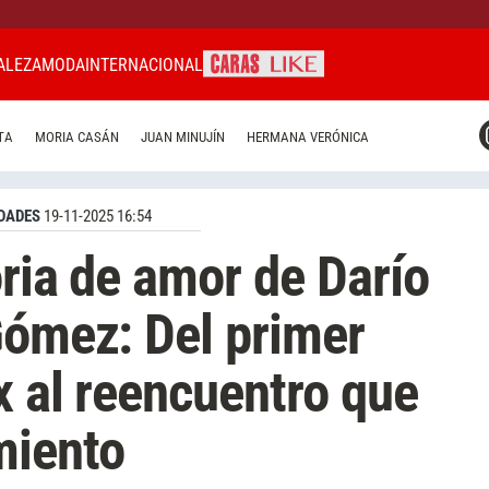
ALEZA
MODA
INTERNACIONAL
CARAS MIAMI
TA
MORIA CASÁN
JUAN MINUJÍN
HERMANA VERÓNICA
CARAS BRASIL
CARAS URUGUAY
DADES
19-11-2025 16:54
oria de amor de Darío
Gómez: Del primer
x al reencuentro que
miento