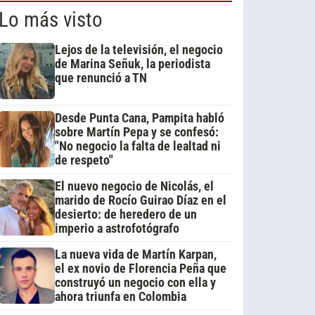
Lo más visto
Lejos de la televisión, el negocio
de Marina Señuk, la periodista
que renunció a TN
Desde Punta Cana, Pampita habló
sobre Martín Pepa y se confesó:
"No negocio la falta de lealtad ni
de respeto"
El nuevo negocio de Nicolás, el
marido de Rocío Guirao Díaz en el
desierto: de heredero de un
imperio a astrofotógrafo
La nueva vida de Martín Karpan,
el ex novio de Florencia Peña que
construyó un negocio con ella y
ahora triunfa en Colombia