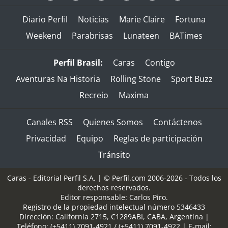
Diario Perfil
Noticias
Marie Claire
Fortuna
Weekend
Parabrisas
Lunateen
BATimes
Perfil Brasil:
Caras
Contigo
Aventuras Na Historia
Rolling Stone
Sport Buzz
Recreio
Maxima
Canales RSS
Quienes Somos
Contáctenos
Privacidad
Equipo
Reglas de participación
Tránsito
Caras - Editorial Perfil S.A.
| © Perfil.com 2006-2026 - Todos los
derechos reservados.
Editor responsable: Carlos Piro.
Registro de la propiedad intelectual número 5346433
Dirección:
California 2715
,
C1289ABI
,
CABA, Argentina
|
Teléfono:
(+5411) 7091-4921
/
(+5411) 7091-4922
| E-mail: