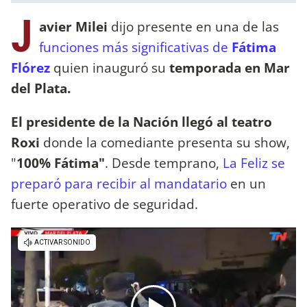
J
avier Milei
dijo presente en una de las
funciones más significativas de
Fátima
Flórez
quien inauguró su
temporada en Mar
del Plata.
El presidente de la Nación llegó al teatro
Roxi
donde la comediante presenta su show,
"
100% Fátima"
. Desde temprano,
La Feliz se
preparó para recibir al mandatario
en un
fuerte operativo de seguridad.