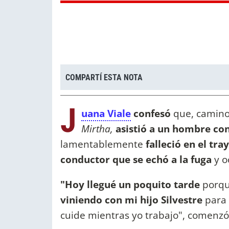
COMPARTÍ ESTA NOTA
J
uana Viale
confesó
que, camino 
Mirtha,
asistió a un hombre con
lamentablemente
falleció en el tra
conductor que se echó a la fuga
y o
"Hoy llegué un poquito tarde
porq
viniendo con mi hijo Silvestre
para 
cuide mientras yo trabajo", comenz