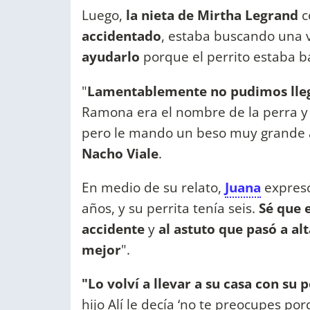
Luego,
la nieta de Mirtha Legrand
c
accidentado
, estaba buscando una v
ayudarlo
porque el perrito estaba b
"
Lamentablemente no pudimos llegar
Ramona era el nombre de la perra y 
pero le mando un beso muy grande a
Nacho Viale
.
En medio de su relato,
Juana
expresó
años, y su perrita tenía seis.
Sé que 
accidente
y
al astuto que pasó a al
mejor
".
"Lo volví a llevar a su casa con su p
hijo Alí
le decía ‘no te preocupes po