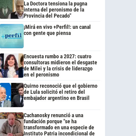
La Doctora tensiona la pugna
interna del peronismo de la
Provincia del Pecado"
¡Mirá en vivo +Perfil!: un canal
con gente que piensa
Encuesta rumbo a 2027: cuatro
consultoras midieron el desgaste
de Milei y la crisis de liderazgo
en el peronismo
Quirno reconoció que el gobierno
de Lula solicitó el retiro del
embajador argentino en Brasil
Cachanosky renunció a una
fundación porque "se ha
transformado en una especie de
Instituto Patria incondicional de