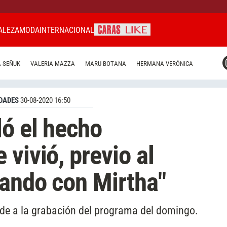
ALEZA
MODA
INTERNACIONAL
CARAS MIAMI
 SEÑUK
VALERIA MAZZA
MARU BOTANA
HERMANA VERÓNICA
CARAS BRASIL
CARAS URUGUAY
DADES
30-08-2020 16:50
ló el hecho
vivió, previo al
zando con Mirtha"
rde a la grabación del programa del domingo.