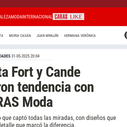
ALEZA
MODA
INTERNACIONAL
CARAS MIAMI
TA
MORIA CASÁN
JUAN MINUJÍN
HERMANA VERÓNICA
CARAS BRASIL
CARAS URUGUAY
DADES
31-05-2025 20:04
ta Fort y Cande
ron tendencia con
ARAS Moda
o que captó todas las miradas, con diseños que
etalle que marcó la diferencia.