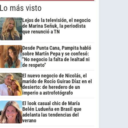
Lo más visto
Lejos de la televisión, el negocio
de Marina Señuk, la periodista
que renunció a TN
Desde Punta Cana, Pampita habló
sobre Martín Pepa y se confesó:
"No negocio la falta de lealtad ni
de respeto"
El nuevo negocio de Nicolás, el
marido de Rocío Guirao Díaz en el
desierto: de heredero de un
imperio a astrofotógrafo
El look casual chic de María
Belén Ludueña en Brasil que
adelanta las tendencias del
verano