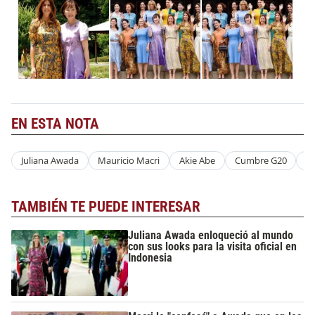
EN ESTA NOTA
Juliana Awada
Mauricio Macri
Akie Abe
Cumbre G20
G
TAMBIÉN TE PUEDE INTERESAR
Juliana Awada enloqueció al mundo
con sus looks para la visita oficial en
Indonesia