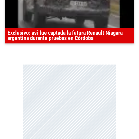
Exclusivo: así fue captada la futura Renault Niagara
argentina durante pruebas en Córdoba