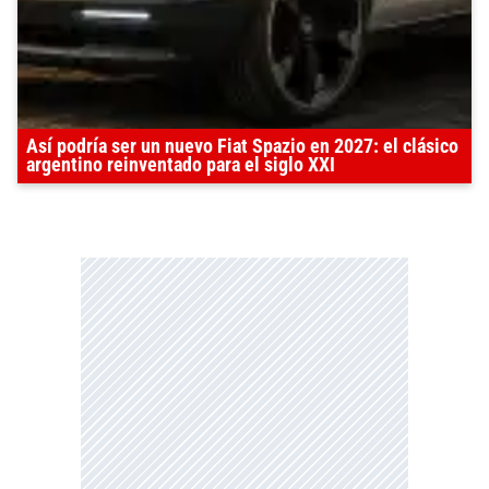
Así podría ser un nuevo Fiat Spazio en 2027: el clásico
argentino reinventado para el siglo XXI