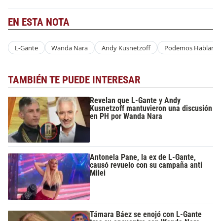
EN ESTA NOTA
L-Gante
Wanda Nara
Andy Kusnetzoff
Podemos Hablar
TAMBIÉN TE PUEDE INTERESAR
Revelan que L-Gante y Andy
Kusnetzoff mantuvieron una discusión
en PH por Wanda Nara
Antonela Pane, la ex de L-Gante,
causó revuelo con su campaña anti
Milei
Támara Báez se enojó con L-Gante