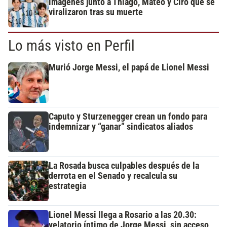
imágenes junto a Thiago, Mateo y Ciro que se
viralizaron tras su muerte
Lo más visto en Perfil
Murió Jorge Messi, el papá de Lionel Messi
Caputo y Sturzenegger crean un fondo para
indemnizar y “ganar” sindicatos aliados
La Rosada busca culpables después de la
derrota en el Senado y recalcula su
estrategia
Lionel Messi llega a Rosario a las 20.30:
velatorio íntimo de Jorge Messi, sin acceso