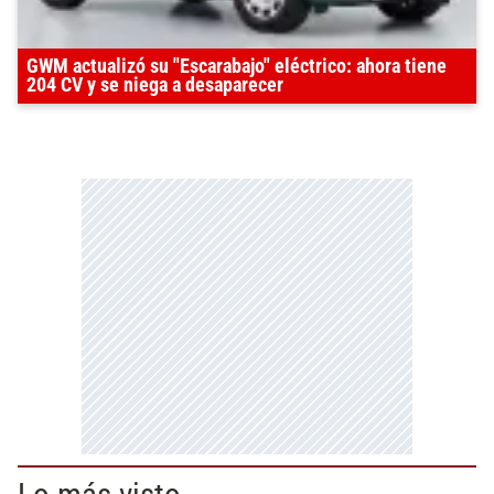
GWM actualizó su "Escarabajo" eléctrico: ahora tiene
204 CV y se niega a desaparecer