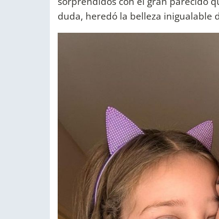
sorprendidos con el gran parecido q
duda, heredó la belleza inigualable