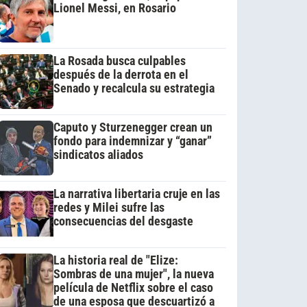
Lionel Messi, en Rosario
La Rosada busca culpables
después de la derrota en el
Senado y recalcula su estrategia
Caputo y Sturzenegger crean un
fondo para indemnizar y “ganar”
sindicatos aliados
La narrativa libertaria cruje en las
redes y Milei sufre las
consecuencias del desgaste
La historia real de "Elize:
Sombras de una mujer", la nueva
película de Netflix sobre el caso
de una esposa que descuartizó a