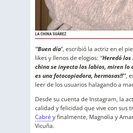
LA CHINA SUÁREZ
'’Buen día
’’, escribió la actriz en el 
likes y llenos de elogios: '
'Heredó los 
china se inyecta los labios, miren lo d
es una fotocopiadora, hermosas!!''
, 
leer de los usuarios halagando a mad
Desde su cuenta de Instagram, la a
calidad y felicidad que vive con sus t
Cabré
y finalmente, Magnolia y Ama
Vicuña.