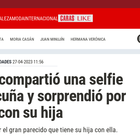
ALEZA
MODA
INTERNACIONAL
CARAS MIAMI
TA
MORIA CASÁN
JUAN MINUJÍN
HERMANA VERÓNICA
CARAS BRASIL
CARAS URUGUAY
DADES
27-04-2023 11:56
compartió una selfie
uña y sorprendió por
con su hija
r el gran parecido que tiene su hija con ella.