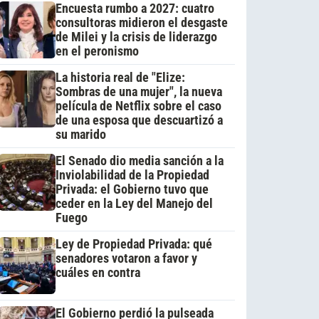
Encuesta rumbo a 2027: cuatro
consultoras midieron el desgaste
de Milei y la crisis de liderazgo
en el peronismo
La historia real de "Elize:
Sombras de una mujer", la nueva
película de Netflix sobre el caso
de una esposa que descuartizó a
su marido
El Senado dio media sanción a la
Inviolabilidad de la Propiedad
Privada: el Gobierno tuvo que
ceder en la Ley del Manejo del
Fuego
Ley de Propiedad Privada: qué
senadores votaron a favor y
cuáles en contra
El Gobierno perdió la pulseada