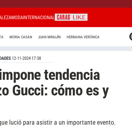
ALEZA
MODA
INTERNACIONAL
CARAS MIAMI
TA
MORIA CASÁN
JUAN MINUJÍN
HERMANA VERÓNICA
CARAS BRASIL
CARAS URUGUAY
DADES
12-11-2024 17:38
 impone tendencia
o Gucci: cómo es y
que lució para asistir a un importante evento.