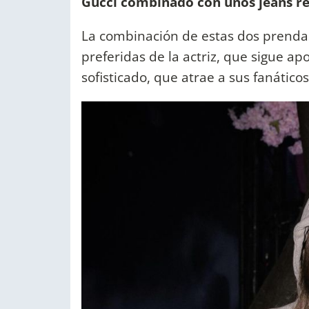
Gucci combinado con unos jeans re
La combinación de estas dos prendas
preferidas de la actriz, que sigue ap
sofisticado, que atrae a sus fanátic