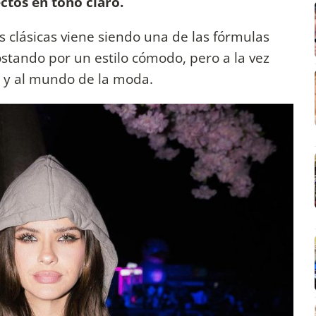
ctos en tono claro.
 clásicas viene siendo una de las fórmulas
ostando por un estilo cómodo, pero a la vez
os y al mundo de la moda.