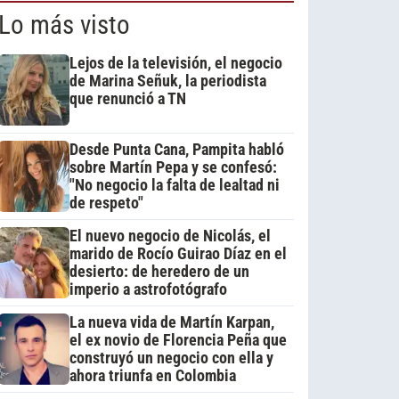
Lo más visto
Lejos de la televisión, el negocio
de Marina Señuk, la periodista
que renunció a TN
Desde Punta Cana, Pampita habló
sobre Martín Pepa y se confesó:
"No negocio la falta de lealtad ni
de respeto"
El nuevo negocio de Nicolás, el
marido de Rocío Guirao Díaz en el
desierto: de heredero de un
imperio a astrofotógrafo
La nueva vida de Martín Karpan,
el ex novio de Florencia Peña que
construyó un negocio con ella y
ahora triunfa en Colombia