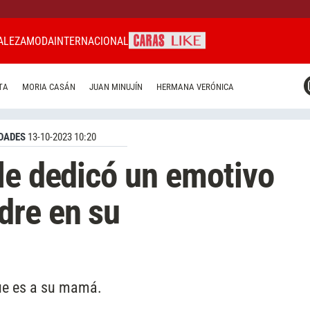
ALEZA
MODA
INTERNACIONAL
CARAS MIAMI
TA
MORIA CASÁN
JUAN MINUJÍN
HERMANA VERÓNICA
CARAS BRASIL
CARAS URUGUAY
DADES
13-10-2023 10:20
le dedicó un emotivo
dre en su
que es a su mamá.