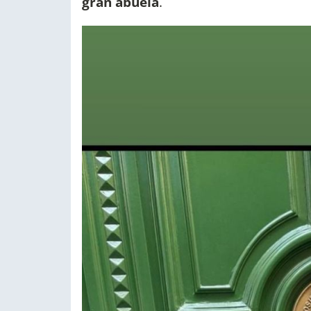
gran abuela
.