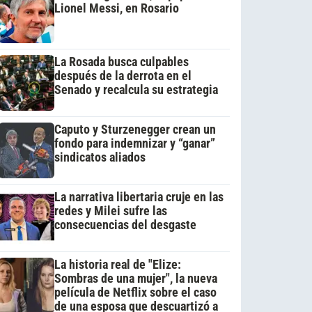
Lionel Messi, en Rosario
La Rosada busca culpables
después de la derrota en el
Senado y recalcula su estrategia
Caputo y Sturzenegger crean un
fondo para indemnizar y “ganar”
sindicatos aliados
La narrativa libertaria cruje en las
redes y Milei sufre las
consecuencias del desgaste
La historia real de "Elize:
Sombras de una mujer", la nueva
película de Netflix sobre el caso
de una esposa que descuartizó a