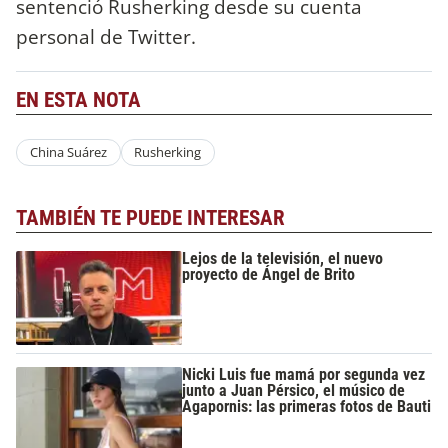
sentenció Rusherking desde su cuenta
personal de Twitter.
EN ESTA NOTA
China Suárez
Rusherking
TAMBIÉN TE PUEDE INTERESAR
Lejos de la televisión, el nuevo
proyecto de Ángel de Brito
Nicki Luis fue mamá por segunda vez
junto a Juan Pérsico, el músico de
Agapornis: las primeras fotos de Bauti