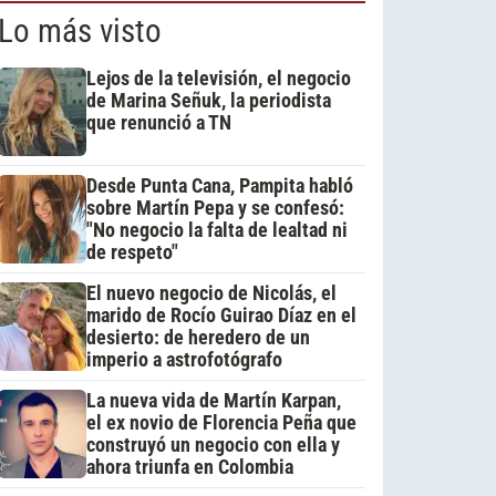
Lo más visto
Lejos de la televisión, el negocio
de Marina Señuk, la periodista
que renunció a TN
Desde Punta Cana, Pampita habló
sobre Martín Pepa y se confesó:
"No negocio la falta de lealtad ni
de respeto"
El nuevo negocio de Nicolás, el
marido de Rocío Guirao Díaz en el
desierto: de heredero de un
imperio a astrofotógrafo
La nueva vida de Martín Karpan,
el ex novio de Florencia Peña que
construyó un negocio con ella y
ahora triunfa en Colombia