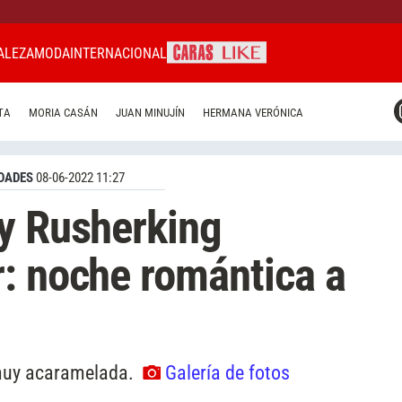
ALEZA
MODA
INTERNACIONAL
CARAS MIAMI
TA
MORIA CASÁN
JUAN MINUJÍN
HERMANA VERÓNICA
CARAS BRASIL
CARAS URUGUAY
DADES
08-06-2022 11:27
y Rusherking
: noche romántica a
 muy acaramelada.
Galería de fotos