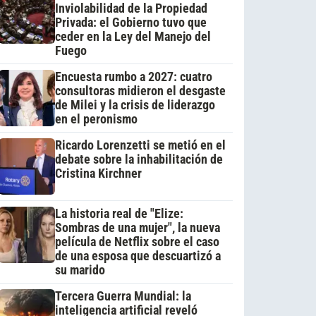
Inviolabilidad de la Propiedad
Privada: el Gobierno tuvo que
ceder en la Ley del Manejo del
Fuego
Encuesta rumbo a 2027: cuatro
consultoras midieron el desgaste
de Milei y la crisis de liderazgo
en el peronismo
Ricardo Lorenzetti se metió en el
debate sobre la inhabilitación de
Cristina Kirchner
La historia real de "Elize:
Sombras de una mujer", la nueva
película de Netflix sobre el caso
de una esposa que descuartizó a
su marido
Tercera Guerra Mundial: la
inteligencia artificial reveló