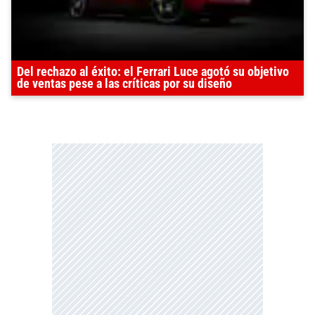
Del rechazo al éxito: el Ferrari Luce agotó su objetivo
de ventas pese a las críticas por su diseño