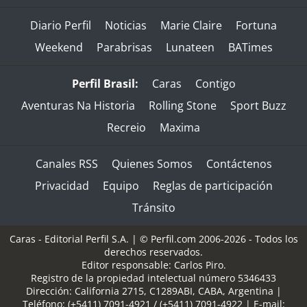
Diario Perfil
Noticias
Marie Claire
Fortuna
Weekend
Parabrisas
Lunateen
BATimes
Perfil Brasil:
Caras
Contigo
Aventuras Na Historia
Rolling Stone
Sport Buzz
Recreio
Maxima
Canales RSS
Quienes Somos
Contáctenos
Privacidad
Equipo
Reglas de participación
Tránsito
Caras - Editorial Perfil S.A.
| © Perfil.com 2006-2026 - Todos los
derechos reservados.
Editor responsable: Carlos Piro.
Registro de la propiedad intelectual número 5346433
Dirección:
California 2715
,
C1289ABI
,
CABA, Argentina
|
Teléfono:
(+5411) 7091-4921
/
(+5411) 7091-4922
| E-mail: