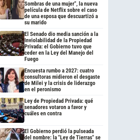
Sombras de una mujer", la nueva
película de Netflix sobre el caso
de una esposa que descuartizó a
su marido
El Senado dio media sanción a la
Inviolabilidad de la Propiedad
Privada: el Gobierno tuvo que
ceder en la Ley del Manejo del
Fuego
Encuesta rumbo a 2027: cuatro
consultoras midieron el desgaste
de Milei y la crisis de liderazgo
en el peronismo
Ley de Propiedad Privada: qué
senadores votaron a favor y
cuáles en contra
El Gobierno perdió la pulseada
del nombre: la "Ley de Tierras" se