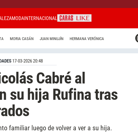
ALEZA
MODA
INTERNACIONAL
CARAS MIAMI
TA
MORIA CASÁN
JUAN MINUJÍN
HERMANA VERÓNICA
CARAS BRASIL
CARAS URUGUAY
DADES
17-03-2026 20:48
colás Cabré al
 su hija Rufina tras
rados
 familiar luego de volver a ver a su hija.