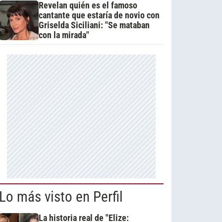
Revelan quién es el famoso
cantante que estaría de novio con
Griselda Siciliani: "Se mataban
con la mirada"
Lo más visto en Perfil
La historia real de "Elize: