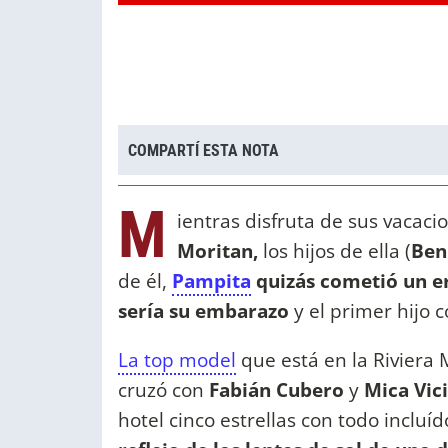
COMPARTÍ ESTA NOTA
M
ientras disfruta de sus vacac
Moritan,
los hijos de ella (
Ben
de él,
Pampita
quizás cometió un er
sería su embarazo
y el primer hijo 
La top model
que está en la Riviera
cruzó con
Fabián Cubero
y
Mica Vic
hotel cinco estrellas con todo incluíd