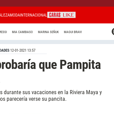
ALEZA
MODA
INTERNACIONAL
CARAS MIAMI
MESSI
MIA CAMBIASO
MARINA SEÑUK
MAGUI BRAVI
CARAS BRASIL
CARAS URUGUAY
DADES
12-01-2021 13:57
probaría que Pampita
a
s durante sus vacaciones en la Riviera Maya y
llos parecería verse su pancita.