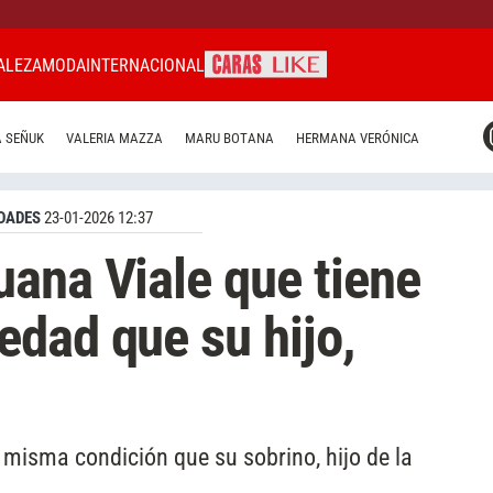
ALEZA
MODA
INTERNACIONAL
CARAS MIAMI
 SEÑUK
VALERIA MAZZA
MARU BOTANA
HERMANA VERÓNICA
CARAS BRASIL
CARAS URUGUAY
DADES
23-01-2026 12:37
ana Viale que tiene
dad que su hijo,
a misma condición que su sobrino, hijo de la