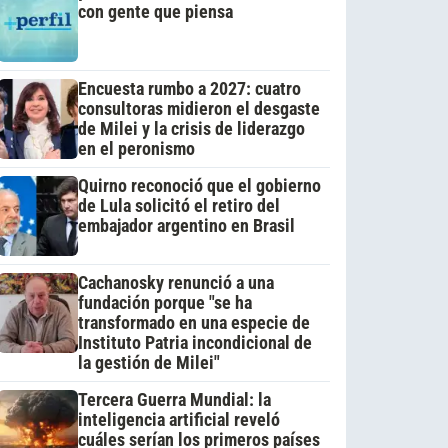
con gente que piensa
Encuesta rumbo a 2027: cuatro
consultoras midieron el desgaste
de Milei y la crisis de liderazgo
en el peronismo
Quirno reconoció que el gobierno
de Lula solicitó el retiro del
embajador argentino en Brasil
Cachanosky renunció a una
fundación porque "se ha
transformado en una especie de
Instituto Patria incondicional de
la gestión de Milei"
Tercera Guerra Mundial: la
inteligencia artificial reveló
cuáles serían los primeros países