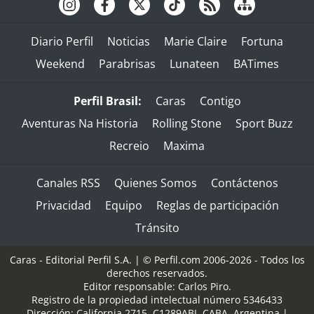
Diario Perfil
Noticias
Marie Claire
Fortuna
Weekend
Parabrisas
Lunateen
BATimes
Perfil Brasil:
Caras
Contigo
Aventuras Na Historia
Rolling Stone
Sport Buzz
Recreio
Maxima
Canales RSS
Quienes Somos
Contáctenos
Privacidad
Equipo
Reglas de participación
Tránsito
Caras - Editorial Perfil S.A.
| © Perfil.com 2006-2026 - Todos los
derechos reservados.
Editor responsable: Carlos Piro.
Registro de la propiedad intelectual número 5346433
Dirección:
California 2715
,
C1289ABI
,
CABA, Argentina
|