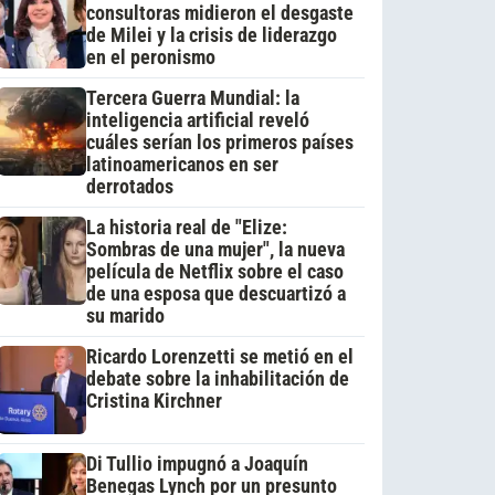
consultoras midieron el desgaste
de Milei y la crisis de liderazgo
en el peronismo
Tercera Guerra Mundial: la
inteligencia artificial reveló
cuáles serían los primeros países
latinoamericanos en ser
derrotados
La historia real de "Elize:
Sombras de una mujer", la nueva
película de Netflix sobre el caso
de una esposa que descuartizó a
su marido
Ricardo Lorenzetti se metió en el
debate sobre la inhabilitación de
Cristina Kirchner
Di Tullio impugnó a Joaquín
Benegas Lynch por un presunto