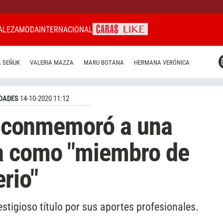
ALEZA
MODA
INTERNACIONAL
CARAS MIAMI
 SEÑUK
VALERIA MAZZA
MARU BOTANA
HERMANA VERÓNICA
CARAS BRASIL
CARAS URUGUAY
DADES
14-10-2020 11:12
II conmemoró a una
a como "miembro de
rio"
stigioso título por sus aportes profesionales.