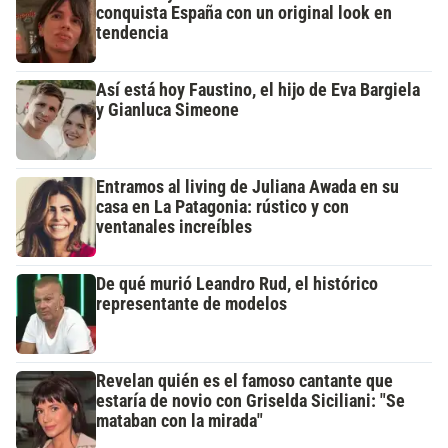
conquista España con un original look en
tendencia
Así está hoy Faustino, el hijo de Eva Bargiela
y Gianluca Simeone
Entramos al living de Juliana Awada en su
casa en La Patagonia: rústico y con
ventanales increíbles
De qué murió Leandro Rud, el histórico
representante de modelos
Revelan quién es el famoso cantante que
estaría de novio con Griselda Siciliani: "Se
mataban con la mirada"