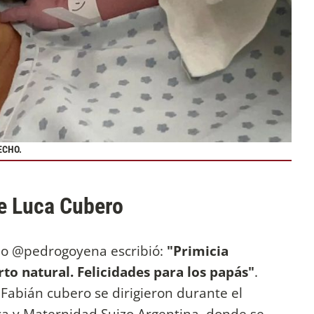
ECHO.
e Luca Cubero
ario @pedrogoyena escribió:
"Primicia
rto natural. Felicidades para los papás"
.
Fabián cubero se dirigieron durante el
ica y Maternidad Suizo Argentina, donde se