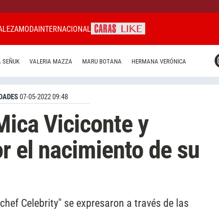
ALEZA
MODA
INTERNACIONAL
CARAS MIAMI
 SEÑUK
VALERIA MAZZA
MARU BOTANA
HERMANA VERÓNICA
CARAS BRASIL
CARAS URUGUAY
DADES
07-05-2022 09:48
Mica Viciconte y
r el nacimiento de su
chef Celebrity" se expresaron a través de las