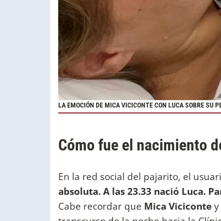
LA EMOCIÓN DE MICA VICICONTE CON LUCA SOBRE SU P
Cómo fue el nacimiento d
En la red social del pajarito, el usu
absoluta. A las 23.33 nació Luca. Pa
Cabe recordar que
Mica Viciconte
y 
transcurso de la noche hacia la Clín